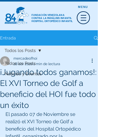
MENU
FUNDACIÓN VENEZOLANA
CONTRA LA PARÁLISIS INFANTIL
HOSPITAL ORTOPÉDICO INFANTIL
Entrada
Todos los Posts
mercadeofhoi
Todos los Posts
28 abr 2020
1 min de lectura
¡Jugando todos ganamos!:
Noticias y Eventos
El XVI Torneo de Golf a
beneficio del HOI fue todo
un éxito
El pasado 07 de Noviembre se 
realizó el XVI Torneo de Golf a 
beneficio del Hospital Ortopédico 
Infantil, organizado por la 