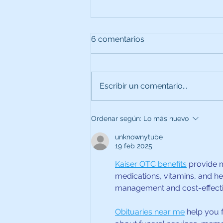
6 comentarios
Escribir un comentario...
Ordenar según:
Lo más nuevo
unknownytube
Hoy se realizó la charla: “De
19 feb 2025
para transformar el futuro: L
primeras señales de los tras
Kaiser OTC benefits
 provide 
del espectro autista” para lo
medications, vitamins, and he
profesionales de la salud de
management and cost-effectiv
Ortopédico Infantil
Obituaries near me
 help you 