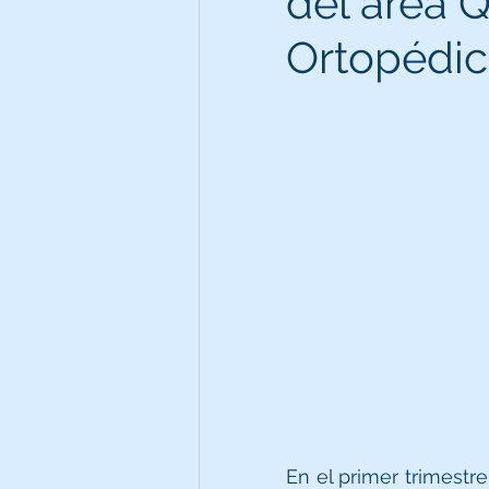
del área Q
Ortopédico
En el primer trimestr