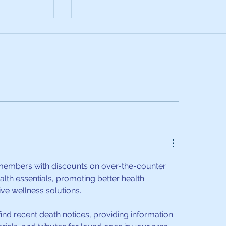
tectar hoy
Damos inicio a las Jornadas
as
Quirúrgicas de Osteogénesis
tornos
Imperfecta en el Hospital Ortopé
members with discounts on over-the-counter 
s
Infantil
alth essentials, promoting better health 
l Hospital
e wellness solutions.
find recent death notices, providing information 