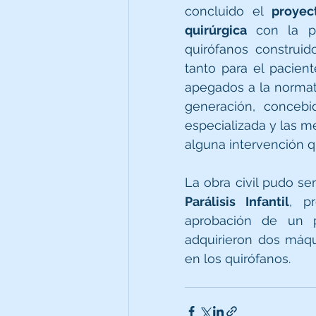
concluido el 
proyec
quirúrgica 
con la p
quirófanos construid
tanto para el pacient
apegados a la normati
generación, concebi
especializada y las m
alguna intervención qu
La obra civil pudo ser
Parálisis Infantil
, p
aprobación de un 
adquirieron dos máqu
en los quirófanos.