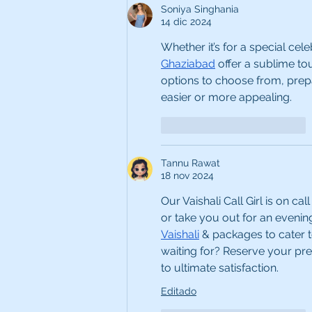
Soniya Singhania
14 dic 2024
Whether it’s for a special cele
Ghaziabad
 offer a sublime to
options to choose from, prepa
easier or more appealing.
Me gusta
Reaccionar
Tannu Rawat
18 nov 2024
Our Vaishali Call Girl is on c
or take you out for an evening
Vaishali
 & packages to cater t
waiting for? Reserve your pr
to ultimate satisfaction.
Editado