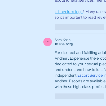
about funeral services, memor
is traveluro legit
? Many users 
so it's important to read revi
Me gusta
Reaccionar
Sara Khan
18 ene 2025
For discreet and fulfilling ad
Andheri. Experience the erot
dedicated to your sexual pleas
and understand how to lust fu
independent 
Escort Service i
Andheri Escorts are availabl
with these high-class professi
Me gusta
Reaccionar