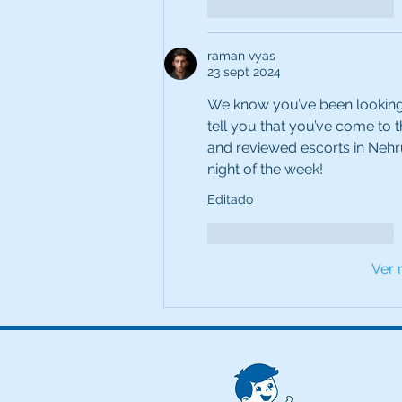
Me gusta
Reaccionar
raman vyas
23 sept 2024
We know you’ve been looking
tell you that you’ve come to t
and reviewed escorts in Nehr
night of the week!
Editado
Me gusta
Reaccionar
Ver 