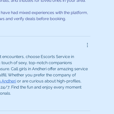
ials, and tributes for loved ones in your area.
have had mixed experiences with the platform, 
ews and verify deals before booking.
ult encounters, choose Escorts Service in 
ic touch of sexy, top-notch companions 
ure. Call girls in Andheri offer amazing service 
lfill. Whether you prefer the company of 
n Andheri
 or are curious about high-profiles, 
e 24/7. Find the fun and enjoy every moment 
onals.