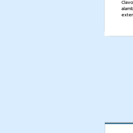
Clavos
alamb
exter