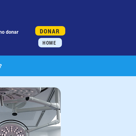
DONAR
o donar
HOME
?