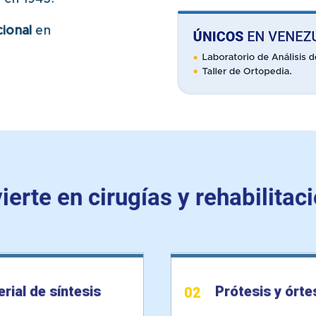
cional
en
ierte en cirugías y rehabilitac
rial de síntesis
Prótesis y órte
02