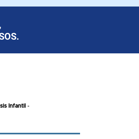
,
SOS.
s Infantil
-