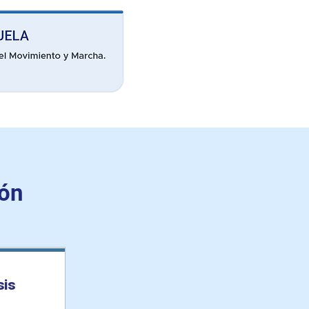
ión
sis