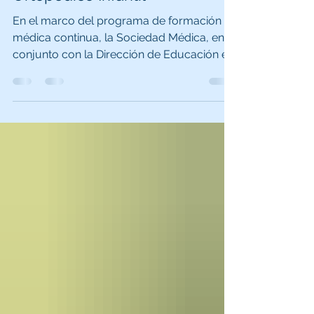
Ortopédico Infantil
En el marco del programa de formación
médica continua, la Sociedad Médica, en
conjunto con la Dirección de Educación e
Investigación del Hospital Ortopédico
Infantil, llevó a cabo el día de hoy la charla
“Detectar hoy para transformar el futuro:
Las primeras señales de los trastornos del
espectro autista”. Esta actividad estuvo
dirigida a los profesionales de la salud de
nuestra institución y fue dictado por las
especialistas Lic. María Isabel Pereira y Lic.
Katherine Goncalv