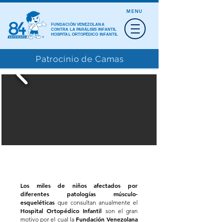
MENU
FUNDACIÓN VENEZOLANA
CONTRA LA PARÁLISIS INFANTIL
HOSPITAL ORTOPÉDICO INFANTIL
Patrocinio de Camas
ESTAS SON UNAS DE LAS PODEROSAS
RAZONES POR LAS QUE SOLICITAMOS
SU COLABORACIÓN
Los miles de niños afectados por
diferentes patologías músculo-
esqueléticas
que consultan anualmente el
Hospital Ortopédico Infantil
son el gran
Fundación Venezolana
motivo por el cual la