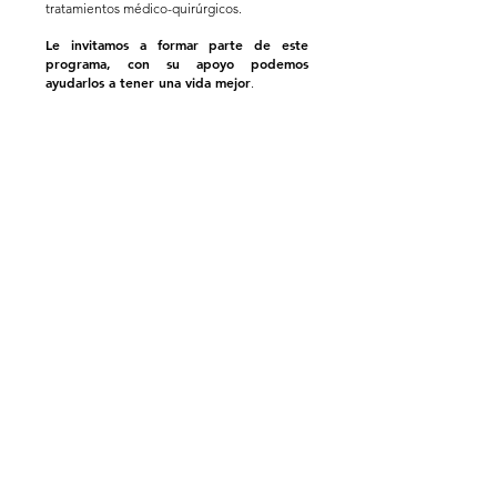
tratamientos médico-quirúrgicos.
Le invitamos a formar parte de este
programa, con su apoyo podemos
ayudarlos a tener una vida mejor
.
ingrese al siguiente
Si desea colaborar,
BOTÓN:
DONAR
TORNEOS DE GOLF
SÚPER BINGO DE LA BONDAD
SÁBADO SENSACIONAL DE LA BONDAD
OTROS EVENTOS
Quiénes Somos
Trayectoria
Programas
Preguntas Frecuentes
Noticias
Contacto
© 2018 by Fundación Venezolana Contra la Parálisis Infantil. All