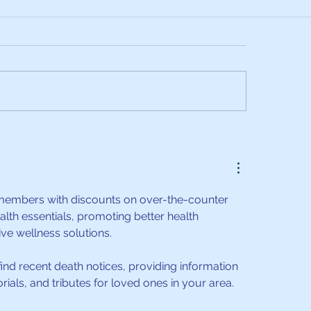
equipo
Fundación Mapfre hace entrega 
uirúrgica
donativo al Hospital Ortopédico
Infantil
members with discounts on over-the-counter 
alth essentials, promoting better health 
e wellness solutions.
find recent death notices, providing information 
ials, and tributes for loved ones in your area.