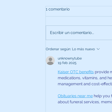
1 comentario
Escribir un comentario...
Ordenar según:
Lo más nuevo
unknownytube
Llega al Hospital un nuevo 
19 feb 2025
Arco C para uso en el Área Q
Kaiser OTC benefits
 provide 
medications, vitamins, and he
management and cost-effectiv
Obituaries near me
 help you 
about funeral services, memor