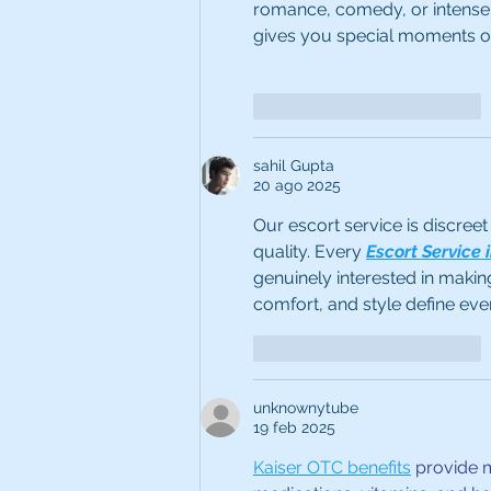
romance, comedy, or intense p
gives you special moments of
Me gusta
Reaccionar
sahil Gupta
20 ago 2025
Our escort service is discreet
quality. Every 
Escort Service
genuinely interested in maki
comfort, and style define eve
Me gusta
Reaccionar
unknownytube
19 feb 2025
Kaiser OTC benefits
 provide 