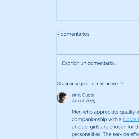
3 comentarios
Escribir un comentario...
Ordenar según:
Lo más nuevo
sahil Gupta
Llega al Hospital un nuevo 
04 oct 2025
Arco C para uso en el Área Q
Men who appreciate quality a
companionship with a 
Noida 
unique, girls are chosen for t
personalities. The service eff