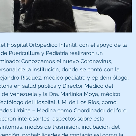
l Hospital Ortopédico Infantil, con el apoyo de la 
e Puericultura y Pediatría realizaron un 
ominado: Conozcamos el nuevo Coronavirus, 
rsonal de la institución, donde se contó con la 
Alejandro Risquez, médico pediatra y epidemiólogo, 
toria en salud pública y Director Médico del 
 de Venezuela y la Dra. Marlinka Moya, médico 
nfectólogo del Hospital J. M. de Los Ríos, como 
íades Urbina – Medina como Coordinador del foro. 
tocaron interesantes  aspectos sobre esta 
íntomas, modos de trasmisión, incubación del 
vención, probabilidades de contagio así como la 