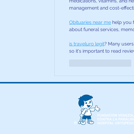
medications, vitamins, and he
management and cost-effectiv
Obituaries near me
 help you 
about funeral services, memor
is traveluro legit
? Many users 
so it's important to read revi
Me gusta
Reaccionar