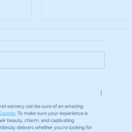
equipo
Fundación Mapfre hace entrega 
uirúrgica
donativo al Hospital Ortopédico
Infantil
nd secrecy can be sure of an amazing 
Escorts
. To make sure your experience is 
heir beauty, charm, and captivating 
ortlessly delivers whether you're looking for 