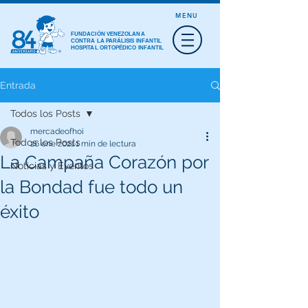
MENU
FUNDACIÓN VENEZOLANA
CONTRA LA PARÁLISIS INFANTIL
HOSPITAL ORTOPÉDICO INFANTIL
Entrada
Todos los Posts
mercadeofhoi
Todos los Posts
26 ene 2021
1 min de lectura
La Campaña Corazón por
Noticias y Eventos
la Bondad fue todo un
éxito