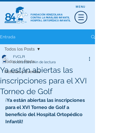
MENU
FUNDACIÓN VENEZOLANA
CONTRA LA PARÁLISIS INFANTIL
HOSPITAL ORTOPÉDICO INFANTIL
Entrada
Todos los Posts
FVCLPI
Todos los Posts
1 oct 2018
1 min de lectura
Ya están abiertas las
Noticias y Eventos
inscripciones para el XVI
Torneo de Golf
¡
Ya están abiertas las inscripciones 
para el XVI Torneo de Golf a 
beneficio del Hospital Ortopédico 
Infantil!