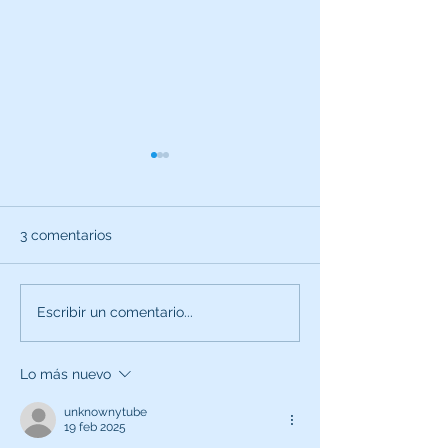
3 comentarios
Agradecimient
Fundación Mapfre hace
Escribir un comentario...
entrega de donativo al
Hospital Ortopédico
Lo más nuevo
Infantil
unknownytube
19 feb 2025