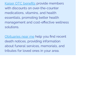
Kaiser OTC benefits
 provide members 
with discounts on over-the-counter 
medications, vitamins, and health 
essentials, promoting better health 
management and cost-effective wellness 
solutions.
Obituaries near me
 help you find recent 
death notices, providing information 
about funeral services, memorials, and 
tributes for loved ones in your area.
is traveluro legit
? Many users have had 
mixed experiences with the platform, so 
it's important to read reviews and verify 
deals before booking.
Me gusta
Reaccionar
Soniya Singhania
18 nov 2024